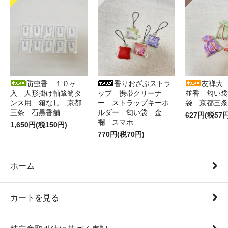
防虫香 １０ヶ
香りおざぶストラ
友禅大
入 人形掛け軸箪笥タ
ップ 携帯クリーナ
並香 匂い袋
ンス用 箱なし 京都
ー ストラップキーホ
袋 京都三条
三条 石黒香舗
ルダー 匂い袋 金
627円(税57円
襴 スマホ
1,650円(税150円)
770円(税70円)
ホーム
カートを見る