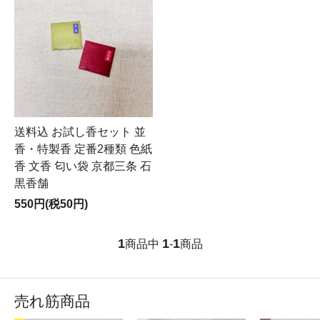
送料込 お試し香セット 並
香・特製香 定番2種類 色紙
香 文香 匂い袋 京都三条 石
黒香舗
550円(税50円)
1
1
1
商品中
-
商品
売れ筋商品