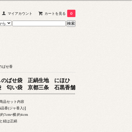
マイアカウント
カートを見る
0
のばせ香
しのばせ袋 正絹生地 にほひ
袋 匂い袋 京都三条 石黒香舗
商品セット内容
極品香(ジャ香入)]
:約7cm×横:約4cm
と紐は正絹