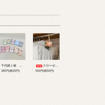
千代紙１枚 タンス用防虫香 柄 箱なし 京都三条 匂い袋
クローゼット用防虫香 かけ香 吊り型芳香剤 柄 プレゼント 京都三条 匂い袋
385円(税35円)
550円(税50円)