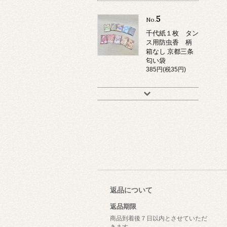
5
No.
千代紙１枚 タン
ス用防虫香 柄
箱なし 京都三条
匂い袋
385円(税35円)
返品について
返品期限
商品到着後７日以内とさせていただ
きます。