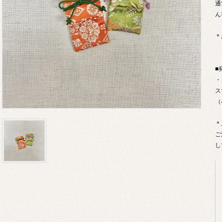
通
ん
＊
■
・
ス
（
＊
ご
し