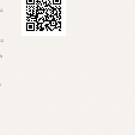
、山
。
料は
ト
山