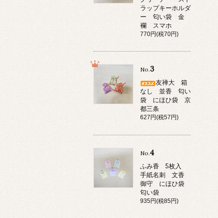
ラップキーホルダ
ー 匂い袋 金
襴 スマホ
770円(税70円)
3
No.
友禅大 箱
なし 並香 匂い
袋 にほひ袋 京
都三条
627円(税57円)
4
No.
ふみ香 5枚入
手紙名刺 文香
御守 にほひ袋
匂い袋
935円(税85円)