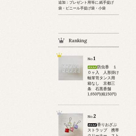
追加：プレゼント用等に.紙手提げ
袋・ビニール手提げ袋・小袋
Ranking
1
No.
防虫香 １
０ヶ入 人形掛け
軸箪笥タンス用
箱なし 京都三
条 石黒香舗
1,650円(税150円)
2
No.
香りおざぶ
ストラップ 携帯
クリーナー スト