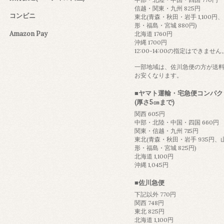
信越・関東・九州 825円
コンビニ
東北(青森・秋田・岩手 1,100円
形・福島・宮城 880円)
Amazon Pay
北海道 1760円
沖縄 1700円
12:00-14:00の指定はできません
一部地域は、佐川急便の方が送
お安くなります。
■ヤマト運輸・宅急便コンパク
(厚さ5㎝まで)
関西 605円
中部・北陸・中国・四国 660円
関東・信越・九州 715円
東北(青森・秋田・岩手 935円、
形・福島・宮城 825円)
北海道 1,100円
沖縄 1,045円
■佐川急便
下記以外 770円
関西 748円
東北 825円
北海道 1,100円