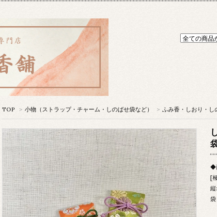
TOP
>
小物（ストラップ・チャーム・しのばせ袋など）
>
ふみ香・しおり・し
◆
[
縦
袋