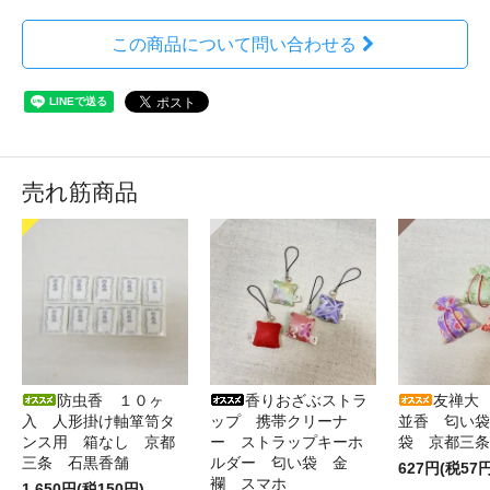
この商品について問い合わせる
売れ筋商品
防虫香 １０ヶ
香りおざぶストラ
友禅大
入 人形掛け軸箪笥タ
ップ 携帯クリーナ
並香 匂い袋
ンス用 箱なし 京都
ー ストラップキーホ
袋 京都三条
三条 石黒香舗
ルダー 匂い袋 金
627円(税57円
襴 スマホ
1,650円(税150円)