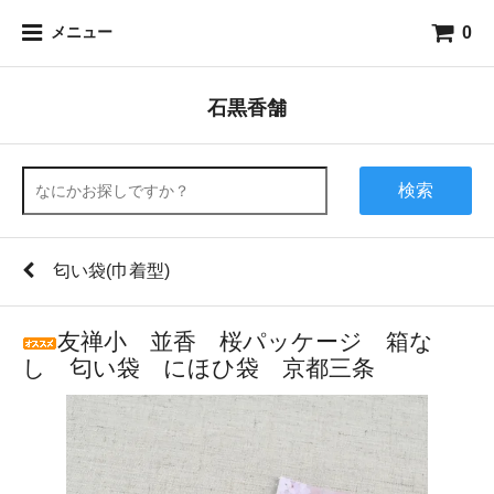
0
メニュー
石黒香舗
検索
匂い袋(巾着型)
友禅小 並香 桜パッケージ 箱な
し 匂い袋 にほひ袋 京都三条