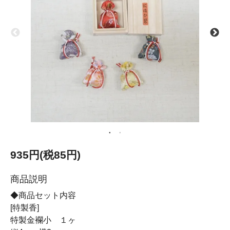
935円(税85円)
商品説明
◆商品セット内容
[特製香]
特製金襴小 １ヶ