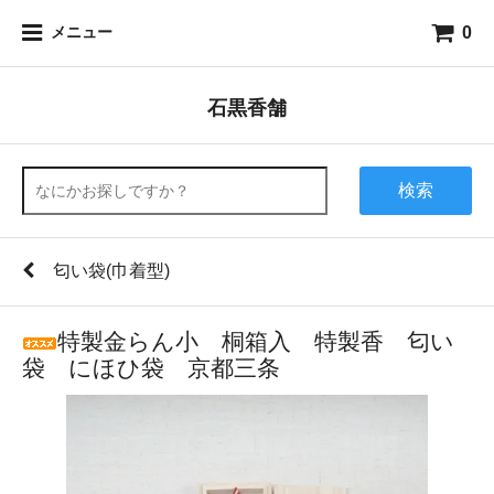
0
メニュー
石黒香舗
検索
匂い袋(巾着型)
特製金らん小 桐箱入 特製香 匂い
袋 にほひ袋 京都三条