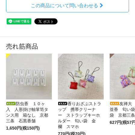
この商品について問い合わせる
売れ筋商品
防虫香 １０ヶ
香りおざぶストラ
友禅大
入 人形掛け軸箪笥タ
ップ 携帯クリーナ
並香 匂い袋
ンス用 箱なし 京都
ー ストラップキーホ
袋 京都三条
三条 石黒香舗
ルダー 匂い袋 金
627円(税57円
襴 スマホ
1,650円(税150円)
770円(税70円)